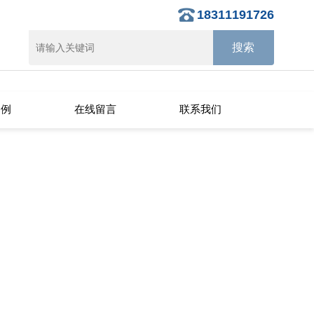
18311191726
案例
在线留言
联系我们